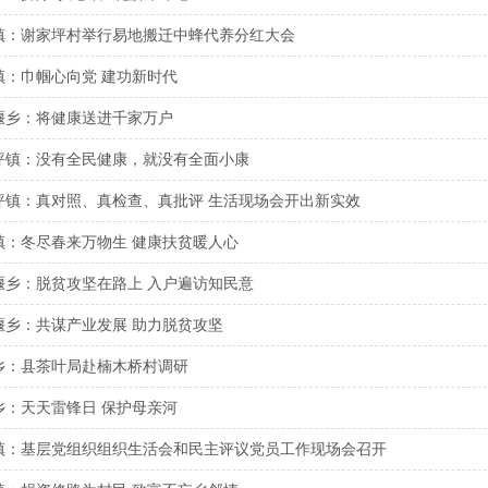
镇：谢家坪村举行易地搬迁中蜂代养分红大会
镇：巾帼心向党 建功新时代
堰乡：将健康送进千家万户
坪镇：没有全民健康，就没有全面小康
坪镇：真对照、真检查、真批评 生活现场会开出新实效
镇：冬尽春来万物生 健康扶贫暖人心
堰乡：脱贫攻坚在路上 入户遍访知民意
堰乡：共谋产业发展 助力脱贫攻坚
乡：县茶叶局赴楠木桥村调研
乡：天天雷锋日 保护母亲河
镇：基层党组织组织生活会和民主评议党员工作现场会召开