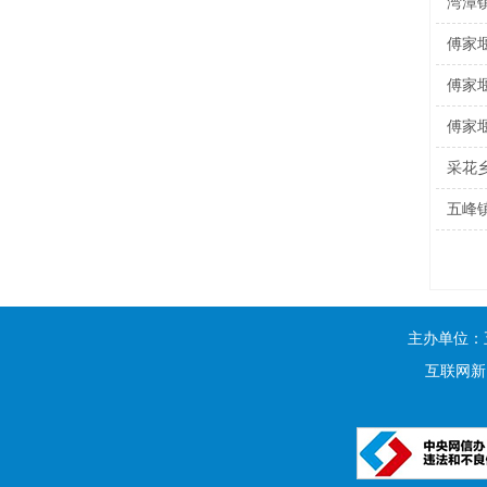
湾潭
傅家
傅家
傅家
采花
五峰
主办单位：
互联网新闻