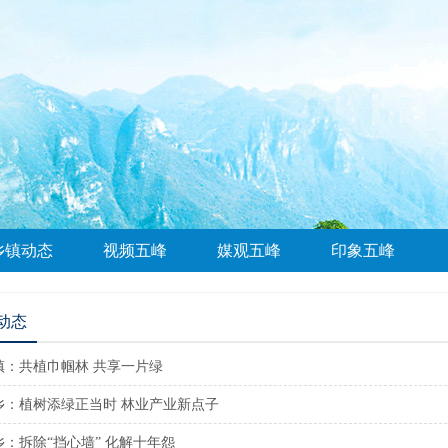
乡镇动态
视频五峰
媒观五峰
印象五峰
动态
镇：共植巾帼林 共享一片绿
乡：植树添绿正当时 林业产业新点子
：拆除“挡心墙” 化解十年怨