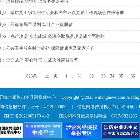
镇：捐资修路为村民 致富不忘乡邻情
堰乡：基层党组织组织生活会和民主评议党员工作现场会在傅家堰...
堰乡：开篇布局早谋划 烟叶产业促脱贫
堰乡：克难攻坚 众志成城 坚决夺取脱贫攻坚战全面胜利
乡：公共卫生服务时时处处 保障健康惠及家家户户
镇：全面从严 潜心静气 决战决胜脱贫攻坚
823条
上一页
1
..
31
32
33
34
35
36
五峰土家族自治县融媒体中心
Copyright @2025 wufengnews.com All Right
信息服务许可证号：42120200052
|
信息网络传播视听节目许可证：117
鄂ICP备2021005179号-2
| 违法和不良信息举报电话：0717-5821206