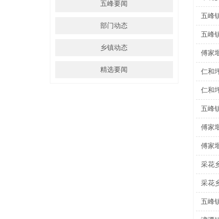
五峰要闻
五峰
部门动态
五峰
乡镇动态
傅家
精选要闻
仁和
仁和
五峰
傅家
傅家
采花
采花
五峰