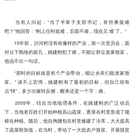
当有人问起：“当了半辈子支部书记，有些事挺难
吧？”他回答：“刚上任时挺难，后面不难，现在又‘难’了。”
15年前，沙河村没有啥像样的产业，第一次党员会，面
对台下熟络的面孔，姚建刚犯了难，不能让群众发家致富，
他说不出一句话。
“那时的目标就是有个产业带动，能让乡亲们能发家致
富。” 谈不上宏伟，姚建刚有了最初的目标，但自己却有
点“怵”，多少次辗转反侧，醒来还是一个字：难。
2005年，结合当地地理条件，在姚建刚的广泛动员
下，当地老百姓们开始种植高山蔬菜，逐渐在村里形成了规
模化种植。随后，他自掏腰包在村里修建了冷库，大大提高
了蔬菜附加值，在当时，带动了一大批农户致富。开展脱贫