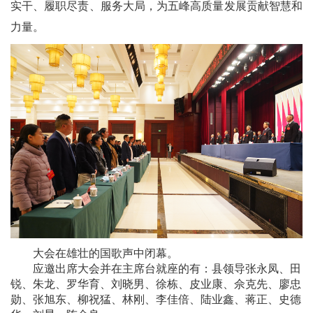
实干、履职尽责、服务大局，为五峰高质量发展贡献智慧和
力量。
大会在雄壮的国歌声中闭幕。
应邀出席大会并在主席台就座的有：县领导张永凤、田
锐、朱龙、罗华育、刘晓男、徐栋、皮业康、佘克先、廖忠
勋、张旭东、柳祝猛、林刚、李佳倍、陆业鑫、蒋正、史德