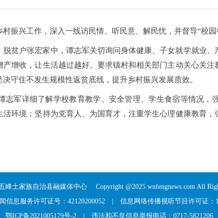
研乡村振兴工作，深入一线访民情、听民意、解民忧，并督导“校园
、脱贫户张宏家中，谭志军关切询问身体健康、子女就学就业、
增产增收，让生活越过越好。要求镇村和相关部门主动关心关注
坚决守住不发生规模性返贫底线，提升乡村振兴发展质效。
谭志军详细了解学校教育教学、安全管理、学生食宿等情况，
生活环境；坚持为党育人、为国育才，注重学生心理健康教育，
五峰土家族自治县融媒体中心
Copyright @2025 wufengnews.com All Right
信息服务许可证号：42120200052
|
信息网络传播视听节目许可证：117
鄂ICP备2021005179号-2
| 违法和不良信息举报电话：0717-5821206