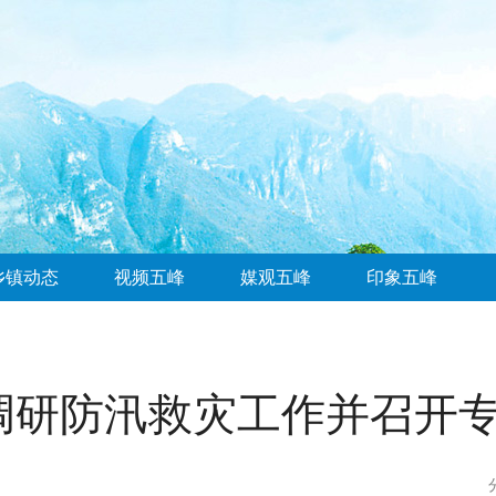
乡镇动态
视频五峰
媒观五峰
印象五峰
调研防汛救灾工作并召开