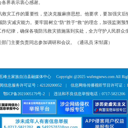
会各界表示衷心感谢。
汛救灾工作的重要性，坚决克服麻痹思想。他要求，要加强灾后
防灾减灾能力。要牢固树立“防”胜于“救”的理念，加强监测
工作纪律，确保各项防汛救灾措施落到实处，全力守护人民群众
关部门主要负责同志参加调研和会议。（通讯员 宋邹露）
五峰土家族自治县融媒体中心
Copyright @2025 wufengnews.com All Right
信息服务许可证号：42120200052
|
信息网络传播视听节目许可证：117
鄂ICP备2021005179号-2
| 违法和不良信息举报电话：0717-5821206