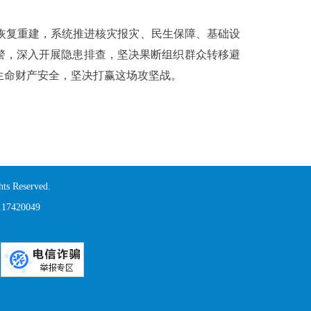
恢复重建，系统推进核灾报灾、民生保障、基础设
预警，深入开展隐患排查，坚决果断组织群众转移避
生命财产安全，坚决打赢这场攻坚战。
s Reserved.
420049