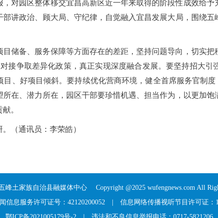
报，对园区整体移交宜昌高新区近一年来取得的阶段性成效给予
干部讲政治、顾大局、守纪律，自觉融入宜昌发展大局，围绕五
项目储备、服务保障等方面存在的差距，坚持问题导向，切实把
主动对接争取差异化政策，真正实现深度融合发展。要坚持招大引
目、好项目倾斜。要持续优化营商环境，健全首席服务官制度，
望所在、潜力所在，园区干部要珍惜机遇、担当作为，以更加饱
贡献。
研。（通讯员：李荣皓）
五峰土家族自治县融媒体中心
Copyright @2025 wufengnews.com All Right
信息服务许可证号：42120200052
|
信息网络传播视听节目许可证：117
鄂ICP备2021005179号-2
| 违法和不良信息举报电话：0717-5821206