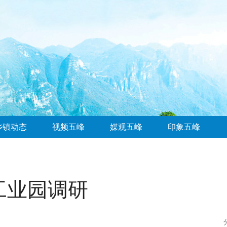
乡镇动态
视频五峰
媒观五峰
印象五峰
工业园调研