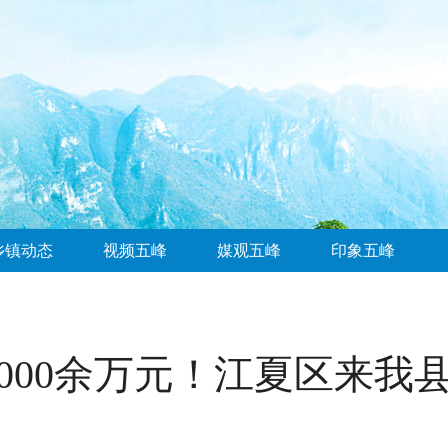
乡镇动态
视频五峰
媒观五峰
印象五峰
000余万元！江夏区来我