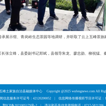
传承展示馆、青岗岭生态茶园等地调研，并听取了云上五峰茶旅
区长张立锋，县委副书记郑斌，县领导朱龙、廖忠勋、柳祝猛、秦
五峰土家族自治县融媒体中心
Copyright @2025 wufengnews.com All Right
信息服务许可证号：42120200052
|
信息网络传播视听节目许可证：117
鄂ICP备2021005179号-2
| 违法和不良信息举报电话：0717-5821206