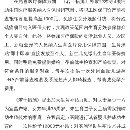
在完善医疗保障方面，《若干措施》将取卵术等8项辅
助生殖医疗服务纳入医保报销范围，将职工医保门诊产前检
查报销额度提高至1000元。免除住院分娩起付线，将分娩
镇痛项目纳入医保支付，实现政策范围内生育分娩参保群众
个人零自付。此外，将参加医疗保险的灵活就业人员、农民
工、新就业形态人员纳入生育医疗费用保障范围。生育津
贴“即申即享”直接发放至个人。新生儿免缴出生当年医保费
用。同时明确免费提供婚检、孕前优生检查和产前检查。对
符合条件的服务对象，每孕次提供一次外周血胎儿游离
DNA产前筛查检测及系统超声大排畸检查，帮助减免孕产
费用。
《若干措施》提出加大生育补贴力度。对夫妻至少一方
为宜昌户籍、女方年满35周岁、未生育过子女且确需实施辅
助生殖技术的家庭，在宜昌定点医院进行试管婴儿并成功生
育的，一次性给予10000元补贴；对实施辅助生殖技术并成