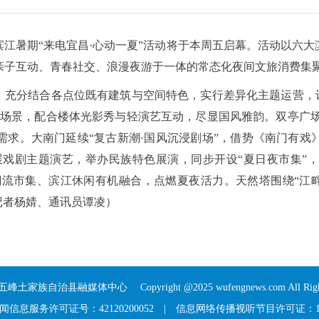
江暑期“来电宜昌·心动一夏”活动将于本周五启幕。活动以六大滨
、亲子互动、青春社交、浪漫夜游于一体的常态化夜间文旅消费集
，充分结合各点位既有建筑与空间特色，实行差异化主题运营，
场景，配合楼体光影秀与轻演艺互动，尽显国风雅韵。双亭广场
需求。大南门延续“复古新潮·国风沉浸剧场”，借势《南门有戏
开展戏剧主题演艺，举办民族特色展演，同步开设“夏日夜市集”
潮流市集、滨江休闲有机融合，点燃夏夜活力。天然塔围绕“江
记者杨婧、通讯员谭凌）
五峰土家族自治县融媒体中心
Copyright @2025 wufengnews.com All Right
信息服务许可证号：42120200052
|
信息网络传播视听节目许可证：117