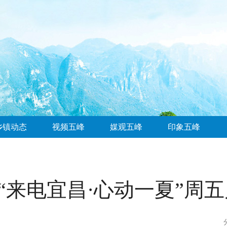
乡镇动态
视频五峰
媒观五峰
印象五峰
 “来电宜昌·心动一夏”周