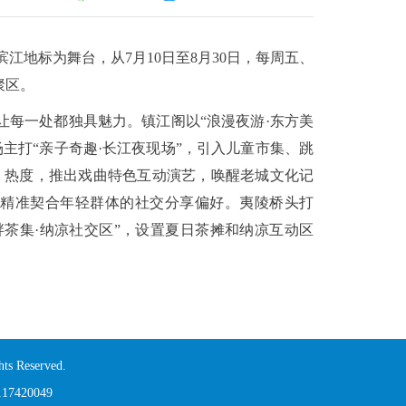
江地标为舞台，从7月10日至8月30日，每周五、
聚区。
让每一处都独具魅力。镇江阁以“浪漫夜游·东方美
主打“亲子奇趣·长江夜现场”，引入儿童市集、跳
》热度，推出戏曲特色互动演艺，唤醒老城文化记
，精准契合年轻群体的社交分享偏好。夷陵桥头打
畔茶集·纳凉社交区”，设置夏日茶摊和纳凉互动区
s Reserved.
420049