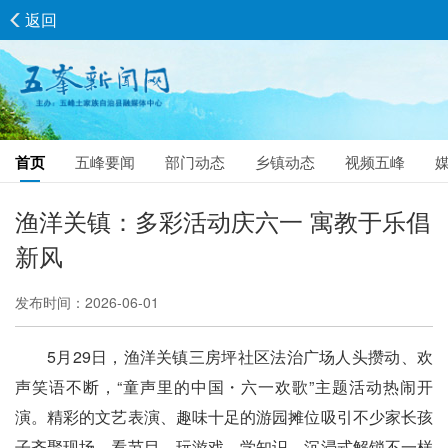
返回
首页
五峰要闻
部门动态
乡镇动态
视频五峰
渔洋关镇：多彩活动庆六一 寓教于乐倡
新风
发布时间：2026-06-01
5月29日，渔洋关镇三房坪社区法治广场人头攒动、欢
声笑语不断，“童声里的中国・六一欢歌”主题活动热闹开
演。精彩的文艺表演、趣味十足的游园摊位吸引不少家长孩
子齐聚现场，看节目、玩游戏、学知识，沉浸式解锁不一样