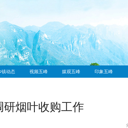
乡镇动态
视频五峰
媒观五峰
印象五峰
调研烟叶收购工作