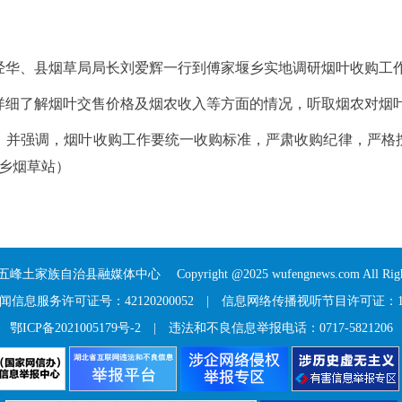
经华、县烟草局局长刘爱辉一行到傅家堰乡实地调研烟叶收购工
了解烟叶交售价格及烟农收入等方面的情况，听取烟农对烟叶
并强调，烟叶收购工作要统一收购标准，严肃收购纪律，严格按
乡烟草站）
五峰土家族自治县融媒体中心
Copyright @2025 wufengnews.com All Right
信息服务许可证号：42120200052
|
信息网络传播视听节目许可证：117
鄂ICP备2021005179号-2
| 违法和不良信息举报电话：0717-5821206