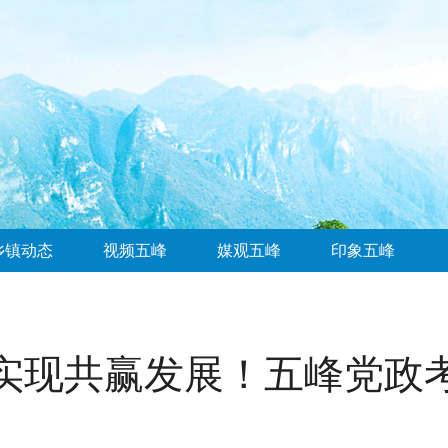
乡镇动态
视频五峰
媒观五峰
印象五峰
 实现共赢发展！五峰党政