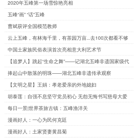
2020年五峰第一场雪惊艳亮相
五峰“画” “话”五峰
曹斌获评全国模范教师
云上五峰，有林海千里，有茶园万亩...去100次都看不够
啊
中国土家族民俗表演首次亮相意大利艺术节
【追梦人】跳起“生命之舞”——记湖北五峰非遗国家级代
表性传承人...
捧起山中散落的明珠——湖北五峰非遗传承观察
【文明之星】王娟：孝老爱亲的外地媳妇
胡泰莲：自强不息坚守党员初心 无怨无悔书写慈母大爱
每日一景|世界茶旅古镇：五峰渔洋关
漫画好人：一心为民何克廷
漫画好人：土家贤妻黄昌菊