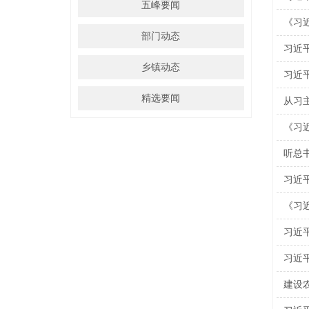
五峰要闻
《习
部门动态
习近
乡镇动态
习近平
精选要闻
从习
《习
听总
习近
《习
习近
习近
建设