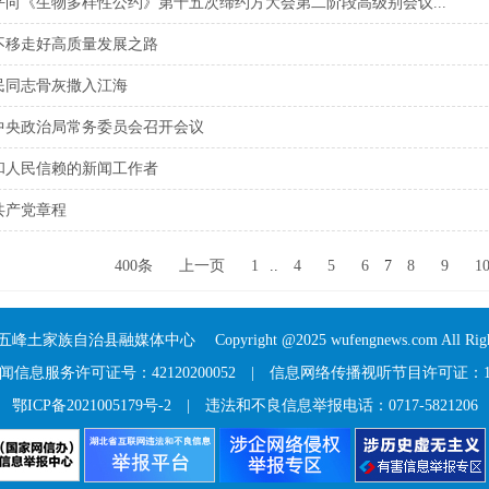
平向《生物多样性公约》第十五次缔约方大会第二阶段高级别会议...
不移走好高质量发展之路
民同志骨灰撒入江海
中央政治局常务委员会召开会议
和人民信赖的新闻工作者
共产党章程
400条
上一页
1
..
4
5
6
7
8
9
1
五峰土家族自治县融媒体中心
Copyright @2025 wufengnews.com All Right
信息服务许可证号：42120200052
|
信息网络传播视听节目许可证：117
鄂ICP备2021005179号-2
| 违法和不良信息举报电话：0717-5821206