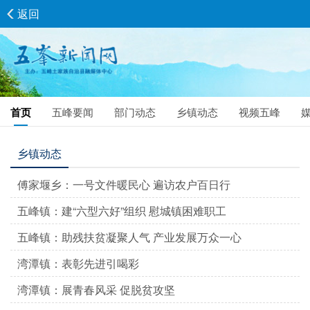
返回
首页
五峰要闻
部门动态
乡镇动态
视频五峰
乡镇动态
傅家堰乡：一号文件暖民心 遍访农户百日行
五峰镇：建“六型六好”组织 慰城镇困难职工
五峰镇：助残扶贫凝聚人气 产业发展万众一心
湾潭镇：表彰先进引喝彩
湾潭镇：展青春风采 促脱贫攻坚